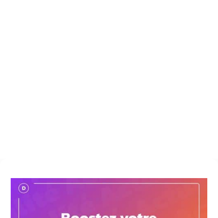
$
Articles
$
Non classé
$
Boostez votre entreprise de couverture avec une
communication digitale efficace
3 janvier 2024